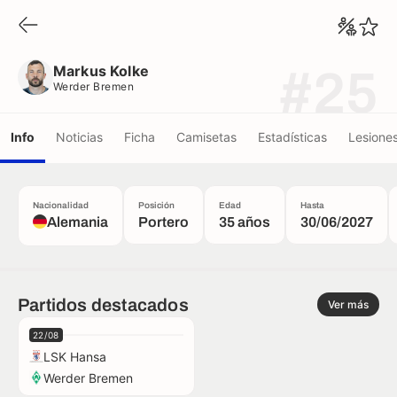
Markus Kolke
Werder Bremen
Markus Kolke
#25
Werder Bremen
Info
Noticias
Ficha
Camisetas
Estadísticas
Lesione
Nacionalidad
Posición
Edad
Hasta
Alemania
Portero
35 años
30/06/2027
Partidos destacados
Ver más
22/08
LSK Hansa
Werder Bremen