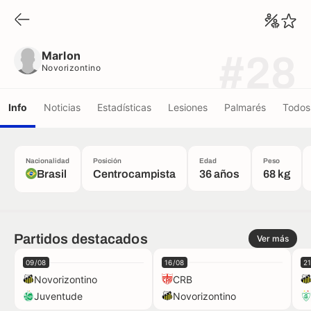
Marlon
Novorizontino
Marlon
#28
Novorizontino
Info
Noticias
Estadísticas
Lesiones
Palmarés
Todos 
Nacionalidad
Posición
Edad
Peso
Brasil
Centrocampista
36 años
68 kg
Partidos destacados
Ver más
09/08
16/08
2
Novorizontino
CRB
Juventude
Novorizontino