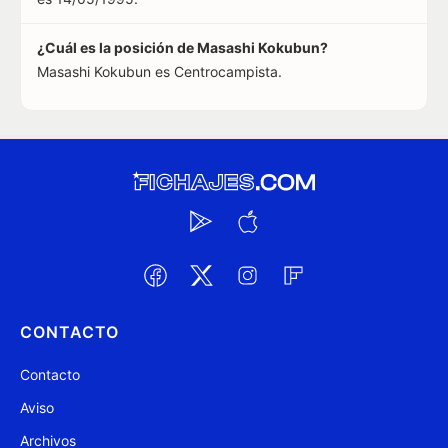
¿Cuál es la posición de Masashi Kokubun?
Masashi Kokubun es Centrocampista.
CONTACTO
Contacto
Aviso
Archivos