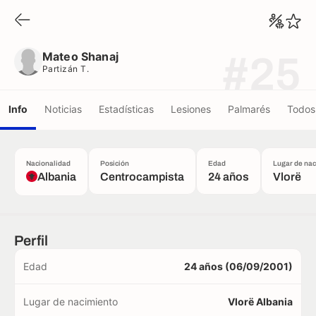
Mateo Shanaj
Partizán T.
Mateo Shanaj
#25
Partizán T.
Info
Noticias
Estadísticas
Lesiones
Palmarés
Todos 
Nacionalidad
Posición
Edad
Lugar de na
Albania
Centrocampista
24 años
Vlorë
Perfil
Edad
24 años (06/09/2001)
Lugar de nacimiento
Vlorë Albania