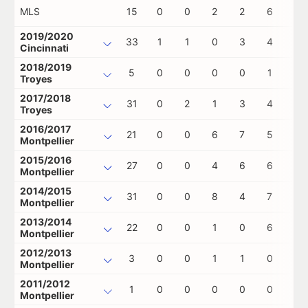
MLS
15
0
0
2
2
6
0
2019/2020
33
1
1
0
3
4
0
Cincinnati
2018/2019
5
0
0
0
0
1
1
Troyes
2017/2018
31
0
2
1
3
4
1
Troyes
2016/2017
21
0
0
6
7
5
0
Montpellier
2015/2016
27
0
0
4
6
6
0
Montpellier
2014/2015
31
0
0
8
4
7
0
Montpellier
2013/2014
22
0
0
1
0
6
1
Montpellier
2012/2013
3
0
0
1
1
0
0
Montpellier
2011/2012
1
0
0
0
0
0
0
Montpellier