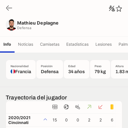
Mathieu Deplagne
Defensa
Mathieu Deplagne
Defensa
Info
Noticias
Camisetas
Estadísticas
Lesiones
Palm
Nacionalidad
Posición
Edad
Peso
Altura
Francia
Defensa
34 años
79 kg
1.83 
Trayectoria del jugador
2020/2021
15
0
0
2
2
6
0
Cincinnati