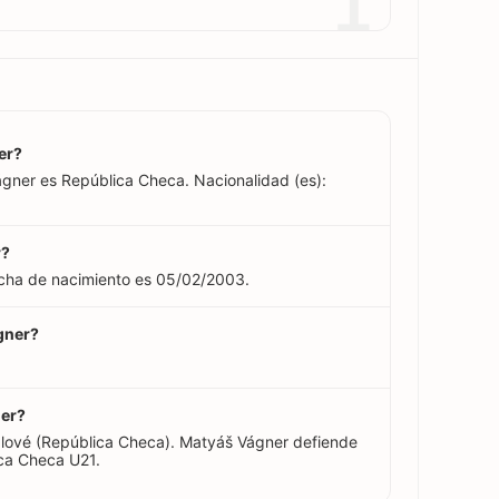
1
er?
ágner es República Checa. Nacionalidad (es):
r?
echa de nacimiento es 05/02/2003.
gner?
ner?
lové (República Checa). Matyáš Vágner defiende
ica Checa U21.