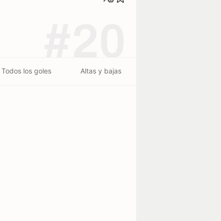
#20
Todos los goles
Altas y bajas
erminado - 23/07
0
1