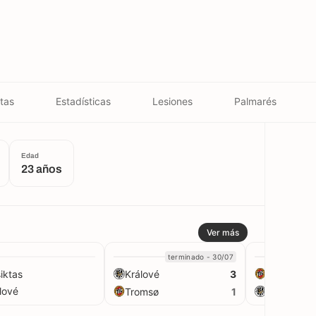
tas
Estadísticas
Lesiones
Palmarés
Edad
23 años
Ver más
terminado - 30/07
t
iktas
Králové
Tromsø
3
lové
Tromsø
Králové
1