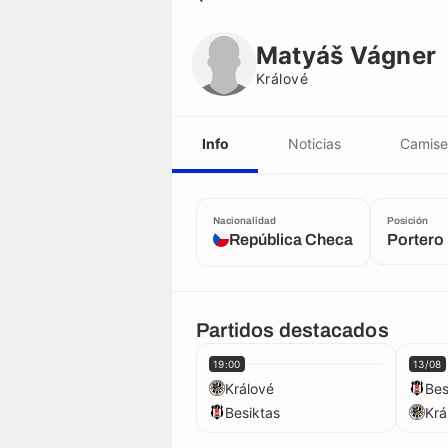
Matyáš Vágner
Králové
Matyáš Vágner
Králové
Info
Noticias
Camise
Nacionalidad
Posición
República Checa
Portero
Partidos destacados
19:00
13/08
Králové
Bes
Besiktas
Krá