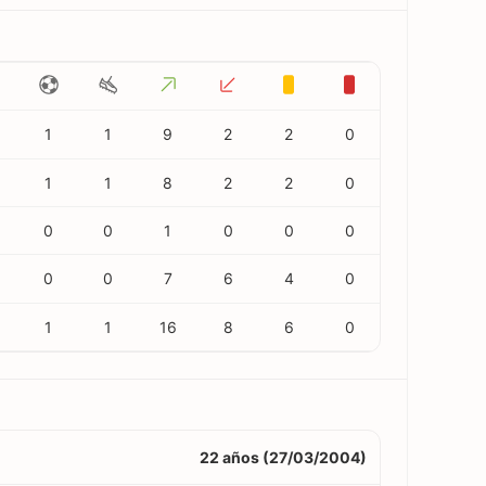
1
1
9
2
2
0
1
1
8
2
2
0
0
0
1
0
0
0
0
0
7
6
4
0
1
1
16
8
6
0
22 años (27/03/2004)