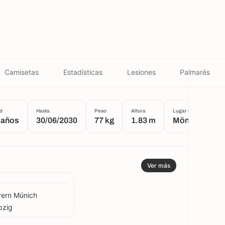
Camisetas
Estadísticas
Lesiones
Palmarés
d
Hasta
Peso
Altura
Lugar de nacimiento
 años
30/06/2030
77 kg
1.83 m
Mönchenglad
Ver más
ern Múnich
pzig