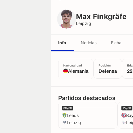
Max Finkgräfe
Leipzig
Max Finkgräfe
Leipzig
Info
Noticias
Ficha
Nacionalidad
Posición
Eda
Alemania
Defensa
22
Partidos destacados
08/08
15/08
Leeds
Bay
Leipzig
Lei