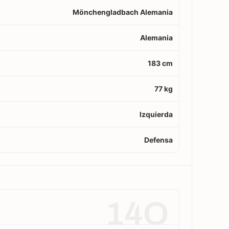
Mönchengladbach Alemania
Alemania
183 cm
77 kg
Izquierda
Defensa
14O