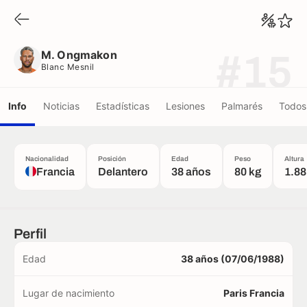
M. Ongmakon
Blanc Mesnil
M. Ongmakon
#15
Blanc Mesnil
Info
Noticias
Estadísticas
Lesiones
Palmarés
Todos 
Nacionalidad
Posición
Edad
Peso
Altura
Francia
Delantero
38 años
80 kg
1.88
Perfil
Edad
38 años (07/06/1988)
Lugar de nacimiento
Paris Francia