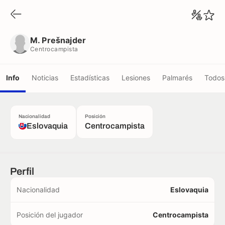
M. Prešnajder
Centrocampista
M. Prešnajder
Centrocampista
Info
Noticias
Estadísticas
Lesiones
Palmarés
Todos 
Nacionalidad
Posición
Eslovaquia
Centrocampista
Perfil
Nacionalidad
Eslovaquia
Posición del jugador
Centrocampista