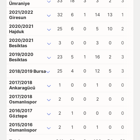
33
18
3
3
2
3
0
Ümraniye
2021/2022
32
6
1
14
13
1
0
Giresun
2020/2021
25
6
0
5
10
2
0
Hajduk
2020/2021
3
0
0
3
0
0
0
Besiktas
2019/2020
23
5
1
16
2
3
0
Besiktas
25
4
0
12
5
3
0
2018/2019 Bursa
2017/2018
1
0
0
1
0
0
0
Ankaragücü
2017/2018
2
0
0
2
0
0
0
Osmanlıspor
2016/2017
2
1
0
0
0
0
0
Göztepe
2015/2016
2
1
0
1
0
0
0
Osmanlıspor