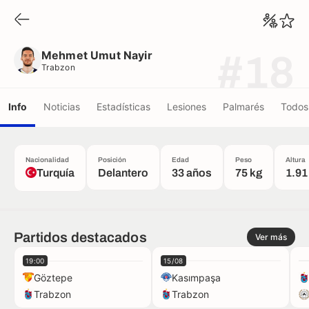
Mehmet Umut Nayir
Trabzon
Mehmet Umut Nayir
#18
Trabzon
Info
Noticias
Estadísticas
Lesiones
Palmarés
Todos 
Nacionalidad
Posición
Edad
Peso
Altura
Turquía
Delantero
33 años
75 kg
1.91
Partidos destacados
Ver más
19:00
15/08
Göztepe
Kasımpaşa
Trabzon
Trabzon