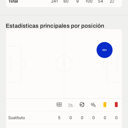
Total
241
60
9
100
54
22
0
Estadísticas principales por posición
SDI
Tit.
Sustituto
5
0
0
0
0
0