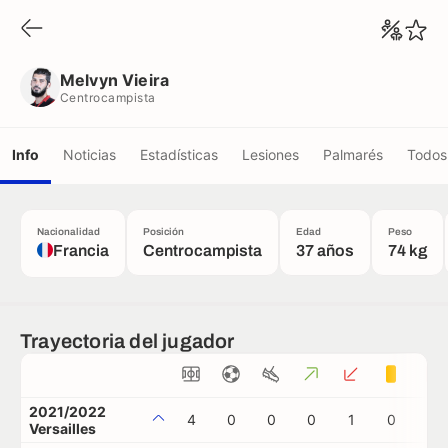
Melvyn Vieira
Centrocampista
Melvyn Vieira
Centrocampista
Info
Noticias
Estadísticas
Lesiones
Palmarés
Todos 
Nacionalidad
Posición
Edad
Peso
Francia
Centrocampista
37 años
74 kg
Trayectoria del jugador
2021/2022
4
0
0
0
1
0
1
Versailles