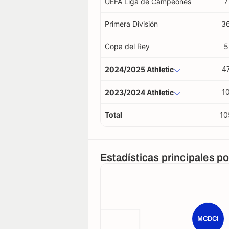
UEFA Liga de Campeones
7
Primera División
3
Copa del Rey
5
4
2024/2025 Athletic
1
2023/2024 Athletic
Total
10
Estadísticas principales p
MCDCI