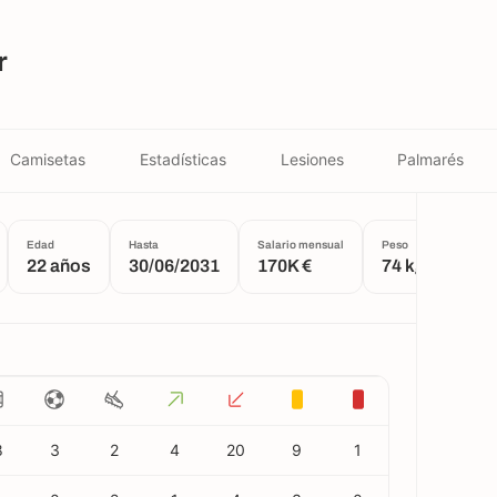
r
Camisetas
Estadísticas
Lesiones
Palmarés
Edad
Hasta
Salario mensual
Peso
Altura
22 años
30/06/2031
170K €
74 kg
1.7
8
3
2
4
20
9
1