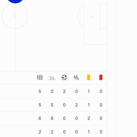
Tit.
5
0
2
0
1
0
5
5
0
2
1
0
6
6
0
0
2
0
2
2
0
0
1
0