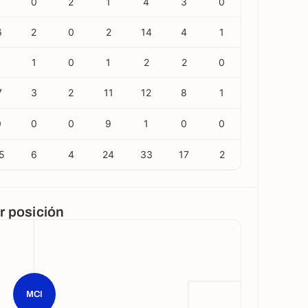
0
2
1
4
3
0
6
2
0
2
14
4
1
1
0
1
2
2
0
7
3
2
11
12
8
1
0
0
0
9
1
0
0
5
6
4
24
33
17
2
or posición
MCI