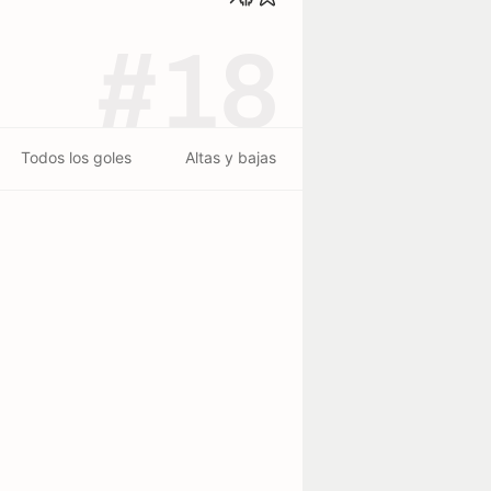
#18
Todos los goles
Altas y bajas
Lugar de nacimiento
7 m
Bermeo