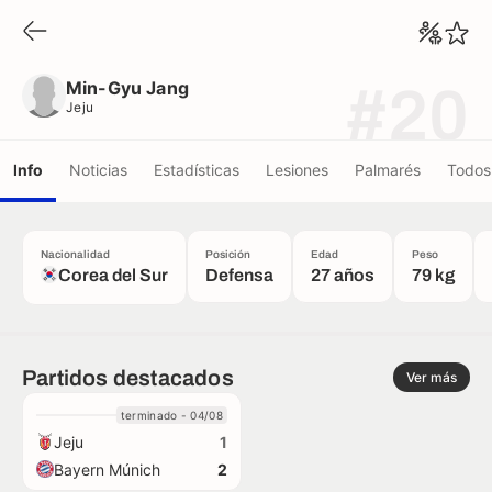
Min-Gyu Jang
Jeju
Min-Gyu Jang
#20
Jeju
Info
Noticias
Estadísticas
Lesiones
Palmarés
Todos 
Nacionalidad
Posición
Edad
Peso
Corea del Sur
Defensa
27 años
79 kg
Partidos destacados
Ver más
terminado - 04/08
Jeju
1
Bayern Múnich
2