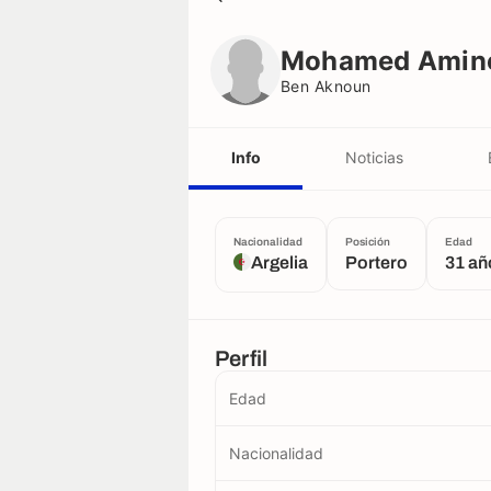
Mohamed Amine Saou
Ben Aknoun
Mohamed Amin
Ben Aknoun
Info
Noticias
Nacionalidad
Posición
Edad
Argelia
Portero
31 añ
Perfil
Edad
Nacionalidad