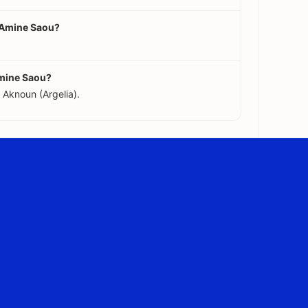
 Amine Saou?
mine Saou?
Aknoun (Argelia).