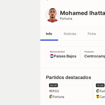
Mohamed Ihattaren
Fortuna
Mohamed Ihatta
Fortuna
Info
Noticias
Ficha
Nacionalidad
Posición
Países Bajos
Centrocamp
Partidos destacados
08/08
15/08
PSV
For
Fortuna
Ca