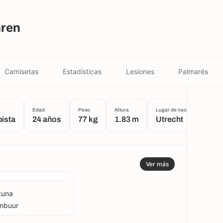
ren
Camisetas
Estadísticas
Lesiones
Palmarés
Edad
Peso
Altura
Lugar de nacimiento
ista
24 años
77 kg
1.83 m
Utrecht
Ver más
tuna
mbuur