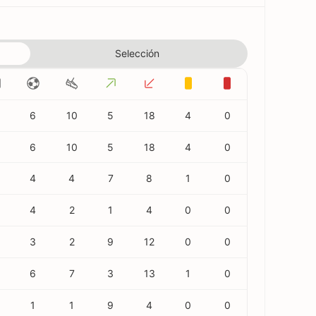
Selección
6
10
5
18
4
0
6
10
5
18
4
0
4
4
7
8
1
0
4
2
1
4
0
0
3
2
9
12
0
0
6
7
3
13
1
0
1
1
9
4
0
0