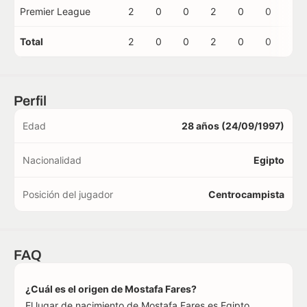
Premier League
2
0
0
2
0
0
0
Total
2
0
0
2
0
0
0
Perfil
Edad
28 años (24/09/1997)
Nacionalidad
Egipto
Posición del jugador
Centrocampista
FAQ
¿Cuál es el origen de Mostafa Fares?
El lugar de nacimiento de Mostafa Fares es Egipto.