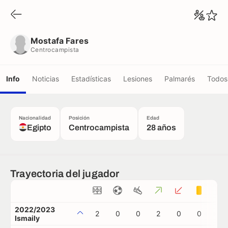
Mostafa Fares
Centrocampista
Mostafa Fares
Centrocampista
Info
Noticias
Estadísticas
Lesiones
Palmarés
Todos 
Nacionalidad
Posición
Edad
Egipto
Centrocampista
28 años
Trayectoria del jugador
2022/2023
2
0
0
2
0
0
0
Ismaily