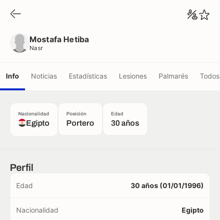
Mostafa Hetiba
Nasr
Mostafa Hetiba
Nasr
Info
Noticias
Estadísticas
Lesiones
Palmarés
Todos 
Nacionalidad
Posición
Edad
Egipto
Portero
30 años
Perfil
Edad
30 años (01/01/1996)
Nacionalidad
Egipto