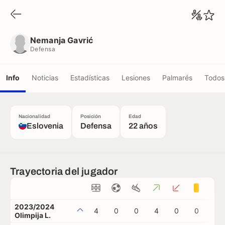
Nemanja Gavrić
Defensa
Nemanja Gavrić
Defensa
Info
Noticias
Estadísticas
Lesiones
Palmarés
Todos 
Nacionalidad
Posición
Edad
Eslovenia
Defensa
22 años
Trayectoria del jugador
2023/2024
4
0
0
4
0
0
0
Olimpija L.