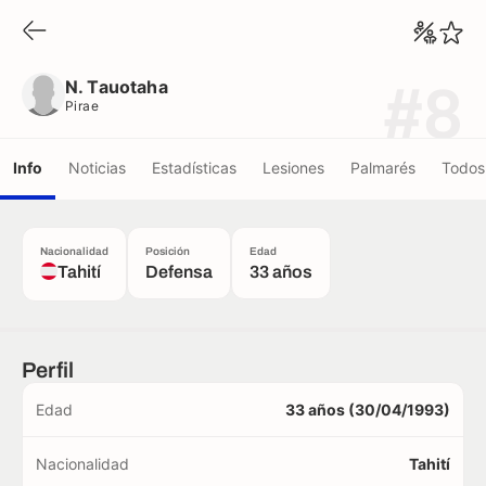
N. Tauotaha
Pirae
N. Tauotaha
#8
Pirae
Info
Noticias
Estadísticas
Lesiones
Palmarés
Todos 
Nacionalidad
Posición
Edad
Tahití
Defensa
33 años
Perfil
Edad
33 años (30/04/1993)
Nacionalidad
Tahití