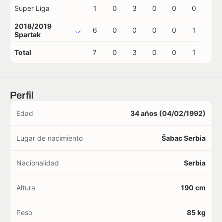
Super Liga
1
0
3
0
0
0
0
2018/2019
6
0
0
0
0
1
0
Spartak
Total
7
0
3
0
0
1
0
Perfil
Edad
34 años (04/02/1992)
Lugar de nacimiento
Šabac Serbia
Nacionalidad
Serbia
Altura
190 cm
Peso
85 kg