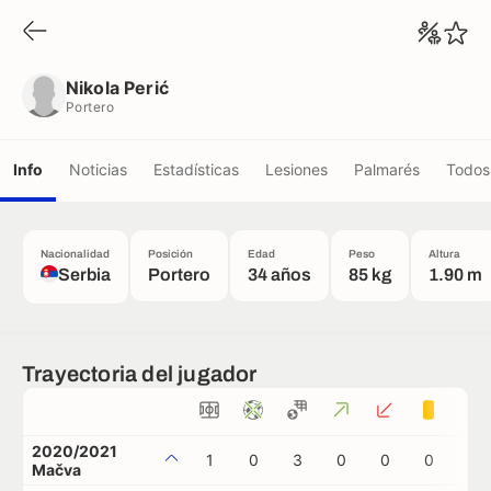
Nikola Perić
Portero
Nikola Perić
Portero
Info
Noticias
Estadísticas
Lesiones
Palmarés
Todos 
Nacionalidad
Posición
Edad
Peso
Altura
Serbia
Portero
34 años
85 kg
1.90 m
Trayectoria del jugador
2020/2021
1
0
3
0
0
0
0
Mačva