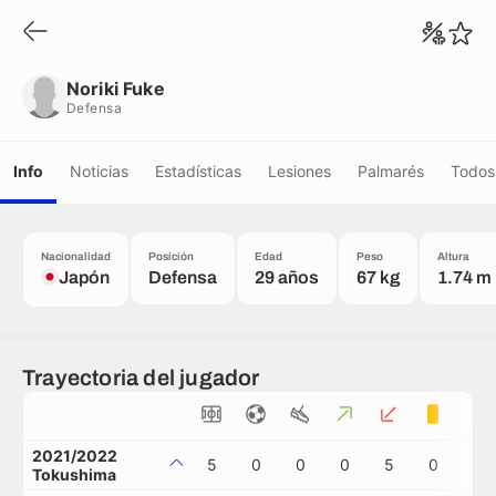
Noriki Fuke
Defensa
Noriki Fuke
Defensa
Info
Noticias
Estadísticas
Lesiones
Palmarés
Todos 
Nacionalidad
Posición
Edad
Peso
Altura
Japón
Defensa
29 años
67 kg
1.74 m
Trayectoria del jugador
2021/2022
5
0
0
0
5
0
0
Tokushima