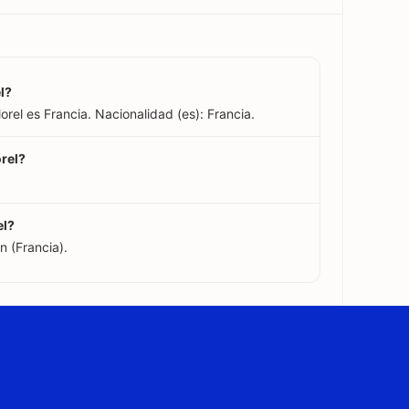
l?
rel es Francia. Nacionalidad (es): Francia.
rel?
el?
 (Francia).