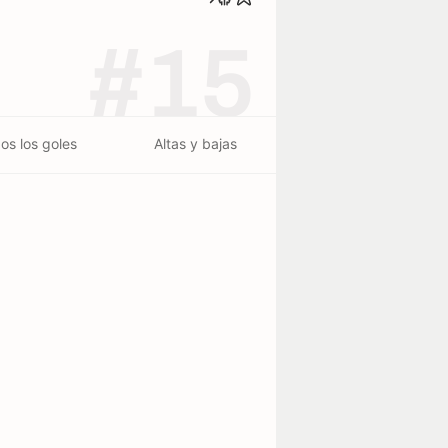
#15
os los goles
Altas y bajas