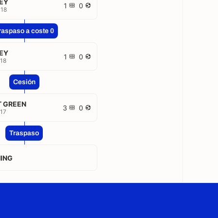
EY
1
0
018
raspaso a coste 0
EY
1
0
18
Cesión
T GREEN
3
0
17
Traspaso
ING