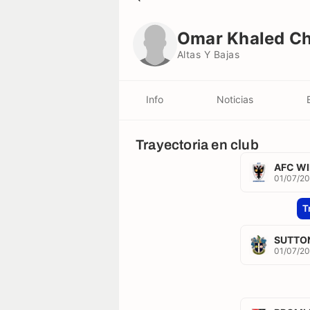
Omar Khaled Chaaban
Altas Y Bajas
Omar Khaled C
Altas Y Bajas
Info
Noticias
Trayectoria en club
AFC W
01/07/2
T
SUTTO
01/07/20