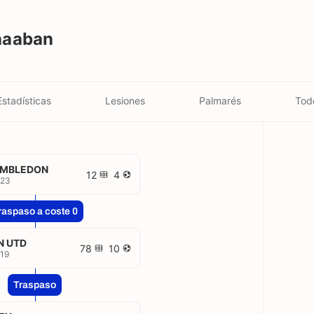
haaban
Estadísticas
Lesiones
Palmarés
Tod
IMBLEDON
12
4
023
raspaso a coste 0
N UTD
78
10
19
Traspaso