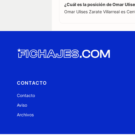
¿Cuál es la posición de Omar Ulise
Omar Ulises Zarate Villarreal es Ce
CONTACTO
Contacto
Aviso
Archivos