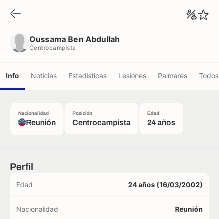
Oussama Ben Abdullah
Centrocampista
Oussama Ben Abdullah
Centrocampista
Info
Noticias
Estadísticas
Lesiones
Palmarés
Todos 
Nacionalidad
Posición
Edad
Reunión
Centrocampista
24 años
Perfil
Edad
24 años (16/03/2002)
Nacionalidad
Reunión