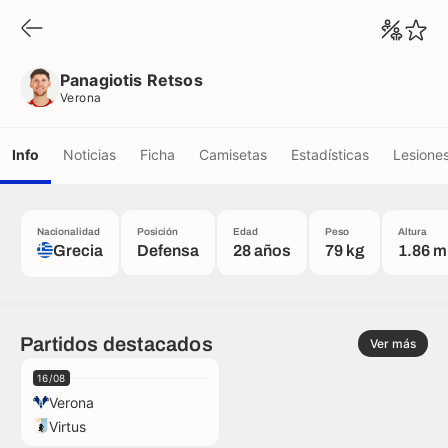
Panagiotis Retsos
Verona
Panagiotis Retsos
Verona
Info
Noticias
Ficha
Camisetas
Estadísticas
Lesione
Nacionalidad
Posición
Edad
Peso
Altura
Grecia
Defensa
28 años
79 kg
1.86 m
Partidos destacados
Ver más
16/08
Verona
Virtus