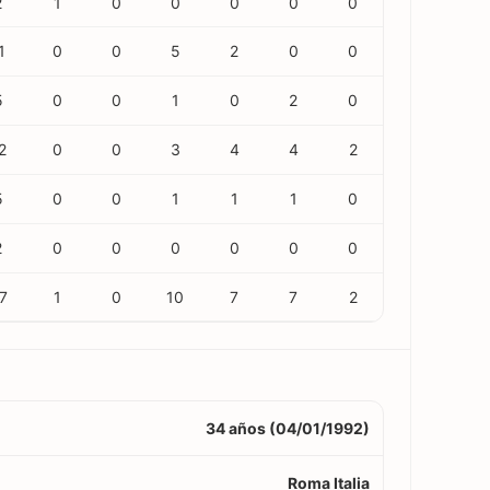
2
1
0
0
0
0
0
1
0
0
5
2
0
0
5
0
0
1
0
2
0
2
0
0
3
4
4
2
5
0
0
1
1
1
0
2
0
0
0
0
0
0
7
1
0
10
7
7
2
34 años (04/01/1992)
Roma Italia