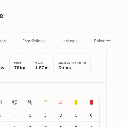
e
tas
Estadísticas
Lesiones
Palmarés
Peso
Altura
Lugar de nacimiento
os
76 kg
1.87 m
Roma
2
1
0
0
0
0
0