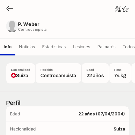
P. Weber
Centrocampista
P. Weber
Centrocampista
Info
Noticias
Estadísticas
Lesiones
Palmarés
Todos 
Nacionalidad
Posición
Edad
Peso
Suiza
Centrocampista
22 años
74 kg
Perfil
Edad
22 años (07/04/2004)
Nacionalidad
Suiza