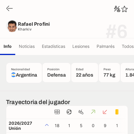
Rafael Profini
Kharkiv
Rafael Profini
#6
Kharkiv
Info
Noticias
Estadísticas
Lesiones
Palmarés
Todos 
Nacionalidad
Posición
Edad
Peso
Altura
Argentina
Defensa
22 años
77 kg
1.8
Trayectoria del jugador
2026/2027
18
1
5
0
9
1
0
Unión