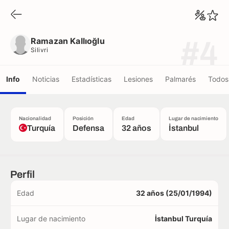
Ramazan Kallıoğlu
Silivri
Ramazan Kallıoğlu
#4
Silivri
Info
Noticias
Estadísticas
Lesiones
Palmarés
Todos 
Nacionalidad
Posición
Edad
Lugar de nacimiento
Turquía
Defensa
32 años
İstanbul
Perfil
Edad
32 años (25/01/1994)
Lugar de nacimiento
İstanbul Turquía