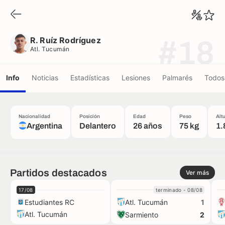
R. Ruíz Rodríguez
Atl. Tucumán
R. Ruíz Rodríguez
#18
Atl. Tucumán
Info
Noticias
Estadísticas
Lesiones
Palmarés
Todos 
Nacionalidad
Posición
Edad
Peso
Alt
Argentina
Delantero
26 años
75 kg
1.
Partidos destacados
Ver más
17/08
terminado - 08/08
Estudiantes RC
Atl. Tucumán
1
Atl. Tucumán
Sarmiento
2