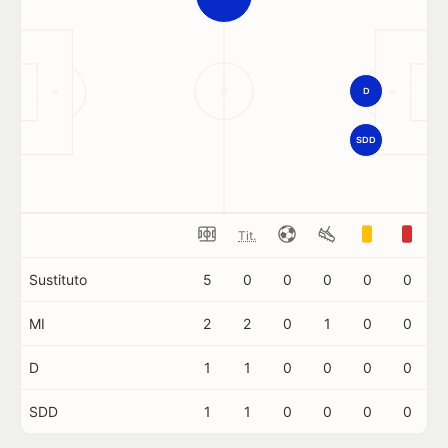
D
SDD
Tit.
Sustituto
5
0
0
0
0
0
MI
2
2
0
1
0
0
D
1
1
0
0
0
0
SDD
1
1
0
0
0
0