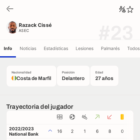
Razack Cissé
ASEC
Razack Cissé
#23
ASEC
Info
Noticias
Estadísticas
Lesiones
Palmarés
Todos 
Nacionalidad
Posición
Edad
Costa de Marfil
Delantero
27 años
Trayectoria del jugador
2022/2023
16
2
1
6
8
0
0
National Bank