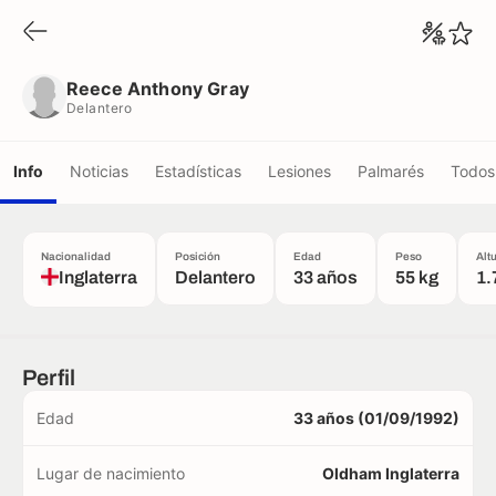
Reece Anthony Gray
Delantero
Reece Anthony Gray
Delantero
Info
Noticias
Estadísticas
Lesiones
Palmarés
Todos 
Nacionalidad
Posición
Edad
Peso
Alt
Inglaterra
Delantero
33 años
55 kg
1.
Perfil
Edad
33 años (01/09/1992)
Lugar de nacimiento
Oldham Inglaterra