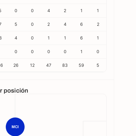
5
0
0
4
2
1
1
7
5
0
2
4
6
2
8
4
0
1
1
6
1
1
0
0
0
0
1
0
66
26
12
47
83
59
5
or posición
MCI