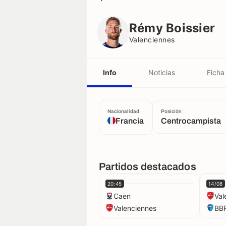
Rémy Boissier
Valenciennes
Rémy Boissier
Valenciennes
Info
Noticias
Ficha
Nacionalidad
Posición
Francia
Centrocampista
Partidos destacados
20:45
14/08
Caen
Val
Valenciennes
BB