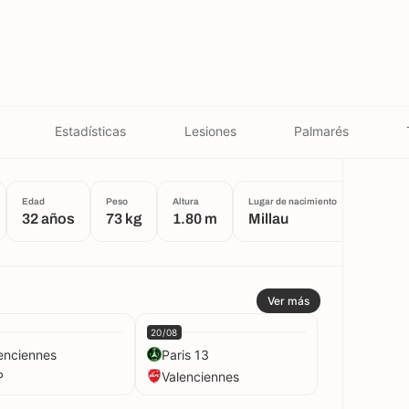
Estadísticas
Lesiones
Palmarés
Edad
Peso
Altura
Lugar de nacimiento
32 años
73 kg
1.80 m
Millau
Ver más
20/08
enciennes
Paris 13
P
Valenciennes