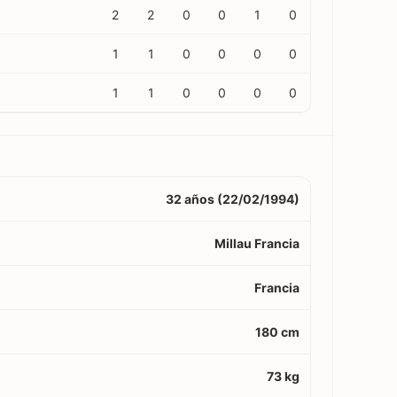
2
2
0
0
1
0
1
1
0
0
0
0
1
1
0
0
0
0
32 años (22/02/1994)
Millau Francia
Francia
180 cm
73 kg