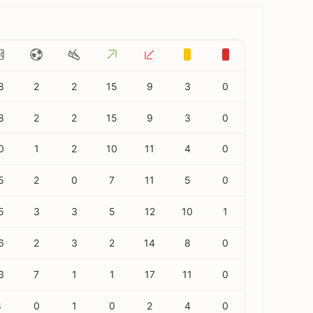
8
2
2
15
9
3
0
8
2
2
15
9
3
0
0
1
2
10
11
4
0
5
2
0
7
11
5
0
5
3
3
5
12
10
1
6
2
3
2
14
8
0
3
7
1
1
17
11
0
8
0
1
0
2
4
0