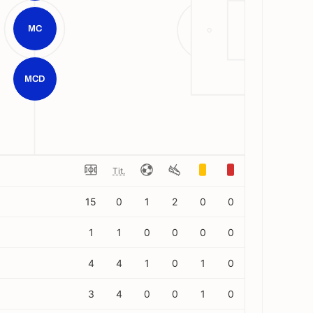
MC
MCD
Tit.
15
0
1
2
0
0
1
1
0
0
0
0
4
4
1
0
1
0
3
4
0
0
1
0