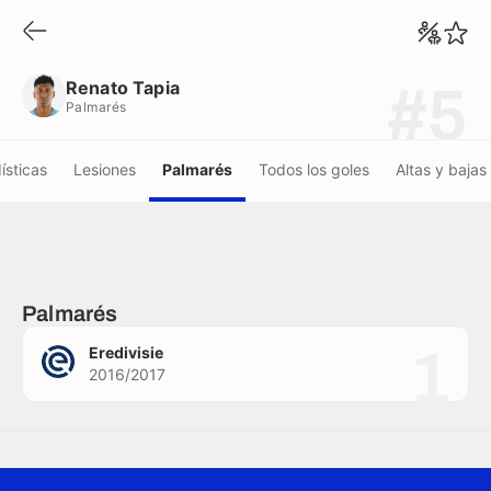
Renato Tapia
Palmarés
Renato Tapia
#5
Palmarés
ísticas
Lesiones
Palmarés
Todos los goles
Altas y bajas
Palmarés
1
Eredivisie
2016/2017