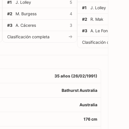
#1
J. Lolley
5
#1
J. Lolley
#2
M. Burgess
4
#2
R. Mak
#3
A. Cáceres
3
#3
A. Le Fondre
Clasificación completa
Clasificación completa
35 años (26/02/1991)
Bathurst Australia
Australia
176 cm