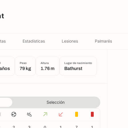
nt
tas
Estadísticas
Lesiones
Palmarés
d
Peso
Altura
Lugar de nacimiento
 años
79 kg
1.76 m
Bathurst
Selección
2
2
3
0
1
7
1