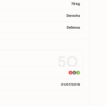
79 kg
Derecha
Defensa
5O
D
E
V
01/07/2018