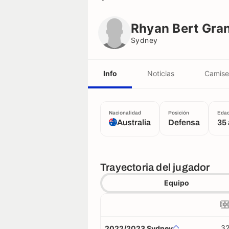
Rhyan Bert Grant
Sydney
Rhyan Bert Gra
Sydney
Info
Noticias
Camise
Nacionalidad
Posición
Eda
Australia
Defensa
35
Trayectoria del jugador
Equipo
3
2022/2023 Sydney