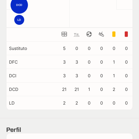
DCD
LD
Tit.
Sustituto
5
0
0
0
0
0
DFC
3
3
0
0
1
0
DCI
3
3
0
0
1
0
DCD
21
21
1
0
2
0
LD
2
2
0
0
0
0
Perfil