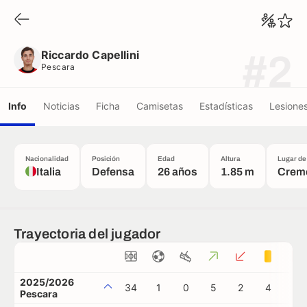
Riccardo Capellini
Pescara
Riccardo Capellini
#2
Pescara
Info
Noticias
Ficha
Camisetas
Estadísticas
Lesione
Nacionalidad
Posición
Edad
Altura
Lugar de
Italia
Defensa
26 años
1.85 m
Crem
Trayectoria del jugador
2025/2026
34
1
0
5
2
4
0
Pescara