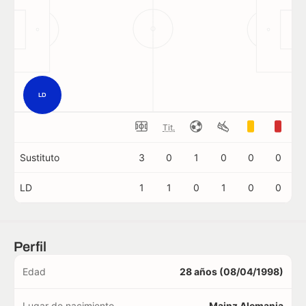
LD
Tit.
Sustituto
3
0
1
0
0
0
LD
1
1
0
1
0
0
Perfil
Edad
28 años (08/04/1998)
Lugar de nacimiento
Mainz Alemania