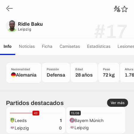
Ridle Baku
Leipzig
Ridle Baku
#17
Leipzig
Info
Noticias
Ficha
Camisetas
Estadísticas
Lesione
Nacionalidad
Posición
Edad
Peso
Altura
Alemania
Defensa
28 años
72 kg
1.7
Partidos destacados
Ver más
45'
15/08
Leeds
Bayern Múnich
1
Leipzig
Leipzig
0