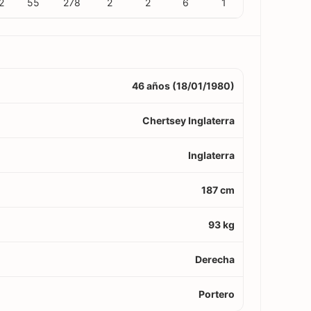
2
55
278
2
2
6
1
46 años (18/01/1980)
Chertsey Inglaterra
Inglaterra
187 cm
93 kg
Derecha
Portero