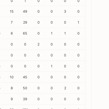
0
1
0
0
0
0
7
15
49
0
0
3
0
5
7
29
0
0
0
1
6
6
65
0
1
1
0
6
0
0
2
0
0
0
7
0
0
0
0
0
0
8
0
0
0
1
0
0
8
10
45
0
0
0
0
8
8
50
0
0
2
0
6
9
39
0
0
0
0