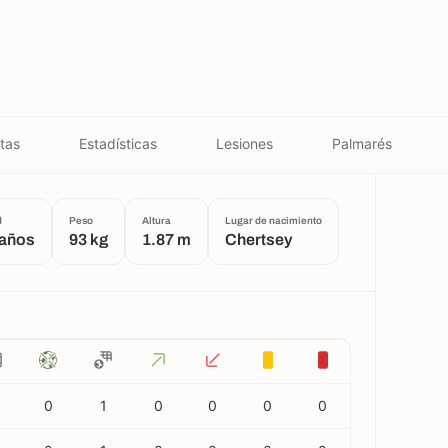
tas
Estadísticas
Lesiones
Palmarés
d
Peso
Altura
Lugar de nacimiento
 años
93 kg
1.87 m
Chertsey
0
1
0
0
0
0