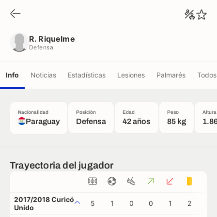
R. Riquelme
Defensa
R. Riquelme
Defensa
Info
Noticias
Estadísticas
Lesiones
Palmarés
Todos 
Nacionalidad
Posición
Edad
Peso
Altura
Paraguay
Defensa
42 años
85 kg
1.8
Trayectoria del jugador
2017/2018 Curicó
5
1
0
0
1
2
0
Unido