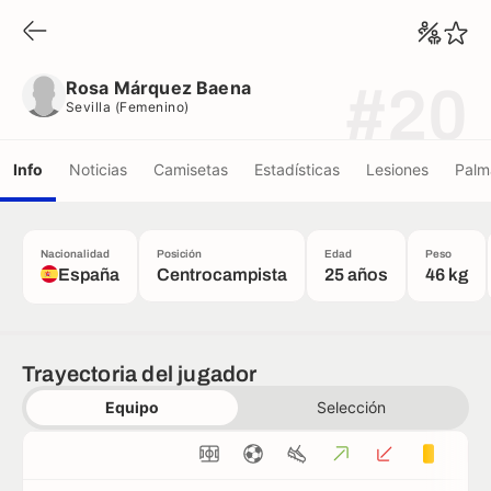
Rosa Márquez Baena
Sevilla (femenino)
Rosa Márquez Baena
#20
Sevilla (femenino)
Info
Noticias
Camisetas
Estadísticas
Lesiones
Palm
Nacionalidad
Posición
Edad
Peso
España
Centrocampista
25 años
46 kg
Trayectoria del jugador
Equipo
Selección