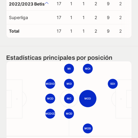
17
1
1
2
9
2
0
2022/2023 Betis
Superliga
17
1
1
2
9
2
0
Total
17
1
1
2
9
2
0
Estadísticas principales por posición
MI
MOI
MCDCI
MCI
SDI
MCD
MC
MCO
MCDCD
MCD
MOD