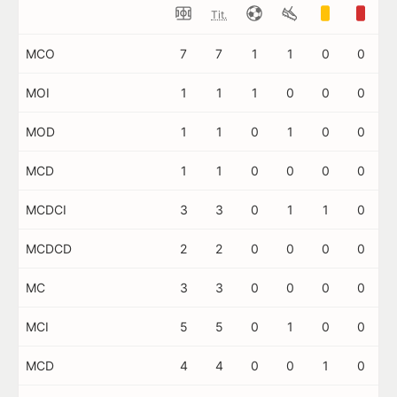
Tit.
MCO
7
7
1
1
0
0
MOI
1
1
1
0
0
0
MOD
1
1
0
1
0
0
MCD
1
1
0
0
0
0
MCDCI
3
3
0
1
1
0
MCDCD
2
2
0
0
0
0
MC
3
3
0
0
0
0
MCI
5
5
0
1
0
0
MCD
4
4
0
0
1
0