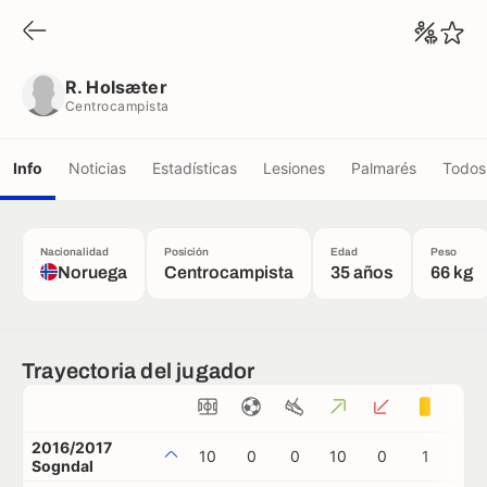
R. Holsæter
Centrocampista
R. Holsæter
Centrocampista
Info
Noticias
Estadísticas
Lesiones
Palmarés
Todos 
Nacionalidad
Posición
Edad
Peso
Noruega
Centrocampista
35 años
66 kg
Trayectoria del jugador
2016/2017
10
0
0
10
0
1
0
Sogndal