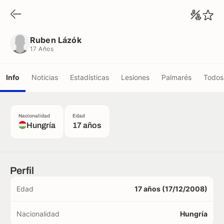
Ruben Lázók
17 Años
Ruben Lázók
17 Años
Info
Noticias
Estadísticas
Lesiones
Palmarés
Todos 
Nacionalidad
Edad
Hungría
17 años
Perfil
Edad
17 años (17/12/2008)
Nacionalidad
Hungría