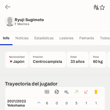
Ryuji Sugimoto
F Marinos
Ryuji Sugimoto
F Marinos
Info
Noticias
Estadísticas
Lesiones
Palmarés
Todos 
Nacionalidad
Posición
Edad
Peso
Japón
Centrocampista
33 años
60 kg
Trayectoria del jugador
2021/2022
6
0
0
5
1
1
0
Yokohama