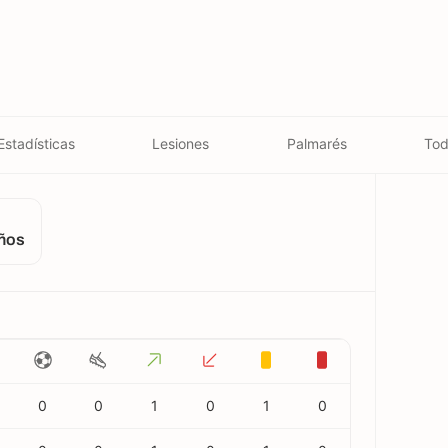
Estadísticas
Lesiones
Palmarés
Tod
años
0
0
1
0
1
0