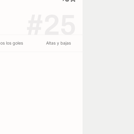
#25
os los goles
Altas y bajas