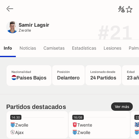
Samir Lagsir
Zwolle
Samir Lagsir
#21
Zwolle
Info
Noticias
Camisetas
Estadísticas
Lesiones
Palm
Nacionalidad
Posición
Lesionado desde
Edad
Países Bajos
Delantero
24 Partidos
23 a
Partidos destacados
Ver más
14:30
16/08
2
Zwolle
Twente
Ajax
Zwolle