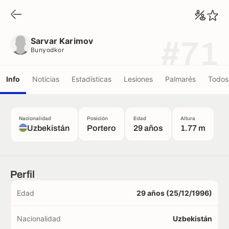
Sarvar Karimov
Bunyodkor
Sarvar Karimov
#71
Bunyodkor
Info
Noticias
Estadísticas
Lesiones
Palmarés
Todos 
Nacionalidad
Posición
Edad
Altura
Uzbekistán
Portero
29 años
1.77 m
Perfil
Edad
29 años (25/12/1996)
Nacionalidad
Uzbekistán