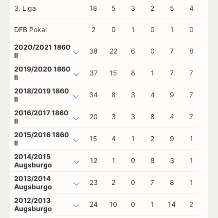
3. Liga
18
5
3
2
5
4
0
DFB Pokal
2
0
1
0
1
0
0
2020/2021 1860
38
22
6
0
7
8
0
II
2019/2020 1860
37
15
8
1
7
7
0
II
2018/2019 1860
34
8
3
4
9
7
0
II
2016/2017 1860
20
3
3
8
4
7
0
II
2015/2016 1860
15
4
1
2
9
1
0
II
2014/2015
12
1
0
8
3
1
0
Augsburgo
2013/2014
23
2
0
7
8
1
0
Augsburgo
2012/2013
24
10
0
1
14
2
0
Augsburgo