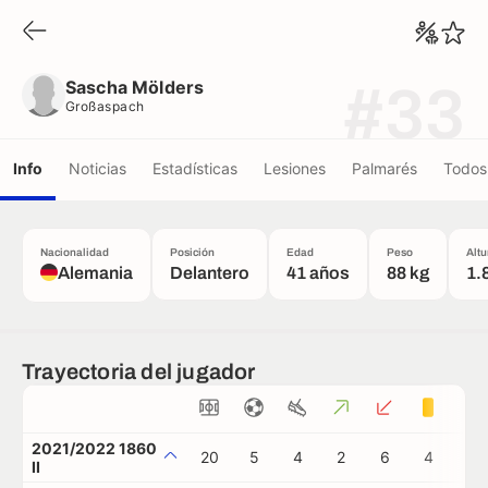
Sascha Mölders
Großaspach
Sascha Mölders
#33
Großaspach
Info
Noticias
Estadísticas
Lesiones
Palmarés
Todos 
Nacionalidad
Posición
Edad
Peso
Altu
Alemania
Delantero
41 años
88 kg
1.
Trayectoria del jugador
2021/2022 1860
20
5
4
2
6
4
0
II