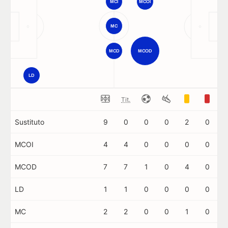
MCI
MCOI
MC
MCD
MCOD
LD
Tit.
Sustituto
9
0
0
0
2
0
MCOI
4
4
0
0
0
0
MCOD
7
7
1
0
4
0
LD
1
1
0
0
0
0
MC
2
2
0
0
1
0