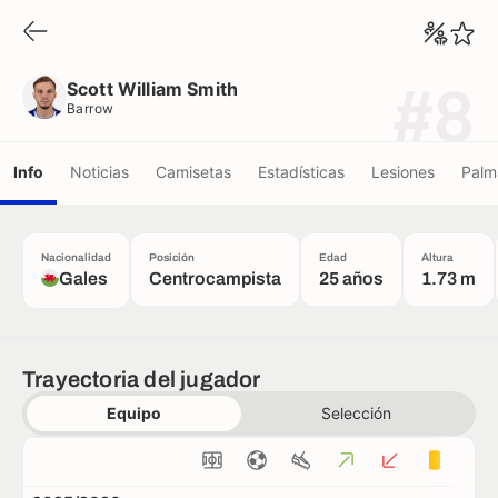
Scott William Smith
Barrow
Scott William Smith
#8
Barrow
Info
Noticias
Camisetas
Estadísticas
Lesiones
Palm
Nacionalidad
Posición
Edad
Altura
Gales
Centrocampista
25 años
1.73 m
Trayectoria del jugador
Equipo
Selección