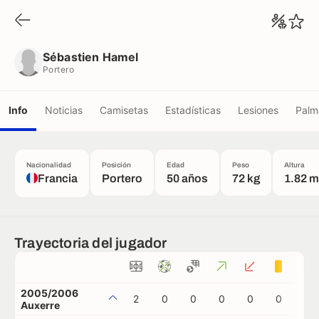
Sébastien Hamel
Portero
Sébastien Hamel
Portero
Info
Noticias
Camisetas
Estadísticas
Lesiones
Palm
Nacionalidad
Posición
Edad
Peso
Altura
Francia
Portero
50 años
72 kg
1.82 m
Trayectoria del jugador
2005/2006
2
0
0
0
0
0
0
Auxerre